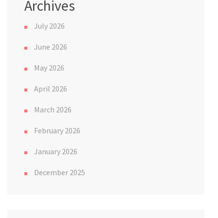
Archives
July 2026
June 2026
May 2026
April 2026
March 2026
February 2026
January 2026
December 2025