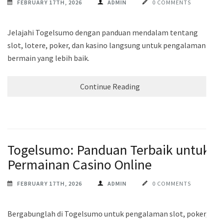
FEBRUARY 17TH, 2026
ADMIN
0 COMMENTS
Jelajahi Togelsumo dengan panduan mendalam tentang
slot, lotere, poker, dan kasino langsung untuk pengalaman
bermain yang lebih baik.
Continue Reading
Togelsumo: Panduan Terbaik untuk
Permainan Casino Online
FEBRUARY 17TH, 2026
ADMIN
0 COMMENTS
Bergabunglah di Togelsumo untuk pengalaman slot, poker,