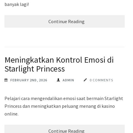
banyak lagi!
Continue Reading
Meningkatkan Kontrol Emosi di
Starlight Princess
FEBRUARY 2ND, 2026
ADMIN
0 COMMENTS
Pelajari cara mengendalikan emosi saat bermain Starlight
Princess dan meningkatkan peluang menang di kasino
online.
Continue Reading