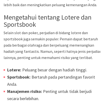
lebih baik dan meningkatkan peluang kemenangan Anda.
Mengetahui tentang Lotere dan
Sportsbook
Selain slot dan poker, perjudian di bidang lotere dan
sportsbook juga semakin populer. Pemain dapat bertaruh
pada berbagai olahraga dan berpeluang memenangkan
hadiah yang fantastis. Namun, seperti halnya jenis perjudian
lainnya, penting untuk memahami risiko yang terlibat.
Lotere:
Peluang besar dengan hadiah tinggi.
Sportsbook:
Bertaruh pada pertandingan favorit
Anda.
Manajemen risiko:
Penting untuk tidak berjudi
secara berlebihan.