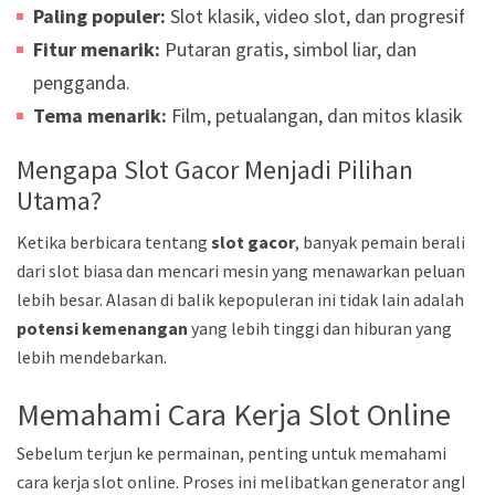
Paling populer:
Slot klasik, video slot, dan progresif.
Fitur menarik:
Putaran gratis, simbol liar, dan
pengganda.
Tema menarik:
Film, petualangan, dan mitos klasik.
Mengapa Slot Gacor Menjadi Pilihan
Utama?
Ketika berbicara tentang
slot gacor
, banyak pemain beralih
dari slot biasa dan mencari mesin yang menawarkan peluang
lebih besar. Alasan di balik kepopuleran ini tidak lain adalah
potensi kemenangan
yang lebih tinggi dan hiburan yang
lebih mendebarkan.
Memahami Cara Kerja Slot Online
Sebelum terjun ke permainan, penting untuk memahami
cara kerja slot online. Proses ini melibatkan generator angka