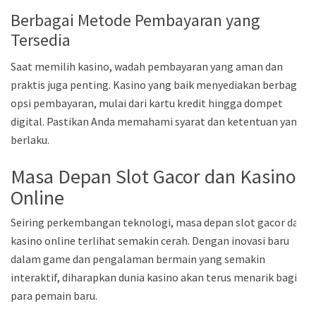
Berbagai Metode Pembayaran yang
Tersedia
Saat memilih kasino, wadah pembayaran yang aman dan
praktis juga penting. Kasino yang baik menyediakan berbagai
opsi pembayaran, mulai dari kartu kredit hingga dompet
digital. Pastikan Anda memahami syarat dan ketentuan yang
berlaku.
Masa Depan Slot Gacor dan Kasino
Online
Seiring perkembangan teknologi, masa depan slot gacor dan
kasino online terlihat semakin cerah. Dengan inovasi baru
dalam game dan pengalaman bermain yang semakin
interaktif, diharapkan dunia kasino akan terus menarik bagi
para pemain baru.