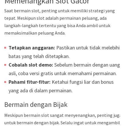
Memenangkan Slot Gacor
Saat bermain slot, penting untuk memiliki strategi yang
tepat. Meskipun slot adalah permainan peluang, ada
langkah-langkah tertentu yang bisa Anda ambil untuk
memaksimalkan peluang Anda.
Tetapkan anggaran:
Pastikan untuk tidak melebihi
batas yang telah ditetapkan.
Cobalah slot demo:
Sebelum bermain dengan uang
asli, coba versi gratis untuk memahami permainan.
Pahami fitur-fitur:
Ketahui fungsi liar dan bonus
yang ada di dalam permainan.
Bermain dengan Bijak
Meskipun bermain slot sangat menyenangkan, penting juga
untuk bermain dengan bijak. Selalu ingat untuk mengambil