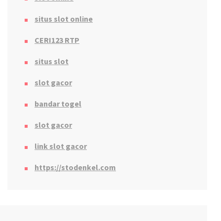
situs slot online
CERI123 RTP
situs slot
slot gacor
bandar togel
slot gacor
link slot gacor
https://stodenkel.com