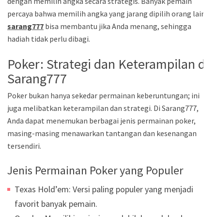
dengan memilih angka secara strategis. Banyak pemain
percaya bahwa memilih angka yang jarang dipilih orang lain
sarang777
bisa membantu jika Anda menang, sehingga
hadiah tidak perlu dibagi.
Poker: Strategi dan Keterampilan di
Sarang777
Poker bukan hanya sekedar permainan keberuntungan; ini
juga melibatkan keterampilan dan strategi. Di Sarang777,
Anda dapat menemukan berbagai jenis permainan poker,
masing-masing menawarkan tantangan dan kesenangan
tersendiri.
Jenis Permainan Poker yang Populer
Texas Hold’em: Versi paling populer yang menjadi
favorit banyak pemain.