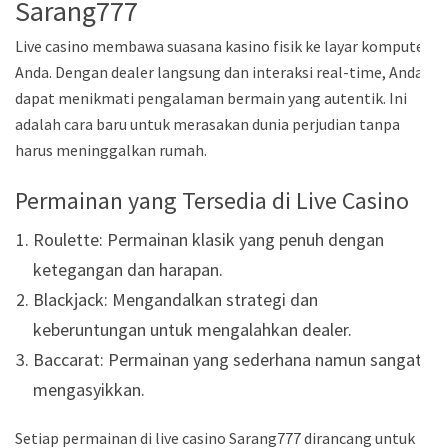
Sarang777
Live casino membawa suasana kasino fisik ke layar komputer
Anda. Dengan dealer langsung dan interaksi real-time, Anda
dapat menikmati pengalaman bermain yang autentik. Ini
adalah cara baru untuk merasakan dunia perjudian tanpa
harus meninggalkan rumah.
Permainan yang Tersedia di Live Casino
Roulette: Permainan klasik yang penuh dengan
ketegangan dan harapan.
Blackjack: Mengandalkan strategi dan
keberuntungan untuk mengalahkan dealer.
Baccarat: Permainan yang sederhana namun sangat
mengasyikkan.
Setiap permainan di live casino Sarang777 dirancang untuk