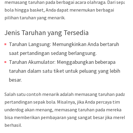
memasang taruhan pada berbagai acara olahraga. Dari sepak
bola hingga basket, Anda dapat menemukan berbagai
pilihan taruhan yang menarik.
Jenis Taruhan yang Tersedia
Taruhan Langsung: Memungkinkan Anda bertaruh
saat pertandingan sedang berlangsung.
Taruhan Akumulator: Menggabungkan beberapa
taruhan dalam satu tiket untuk peluang yang lebih
besar.
Salah satu contoh menarik adalah memasang taruhan pada
pertandingan sepak bola. Misalnya, jika Anda percaya tim
underdog akan menang, memasang taruhan pada mereka
bisa memberikan pembayaran yang sangat besar jika mereka
berhasil.