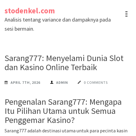
Skip
stodenkel.com
to
Analisis tentang variance dan dampaknya pada
content
sesi bermain.
(Press
Enter)
Sarang777: Menyelami Dunia Slot
dan Kasino Online Terbaik
APRIL 7TH, 2026
ADMIN
0 COMMENTS
Pengenalan Sarang777: Mengapa
Itu Pilihan Utama untuk Semua
Penggemar Kasino?
Sarang777 adalah destinasi utama untuk para pecinta kasino