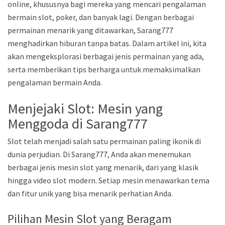
online, khususnya bagi mereka yang mencari pengalaman
bermain slot, poker, dan banyak lagi. Dengan berbagai
permainan menarik yang ditawarkan, Sarang777
menghadirkan hiburan tanpa batas. Dalam artikel ini, kita
akan mengeksplorasi berbagai jenis permainan yang ada,
serta memberikan tips berharga untuk memaksimalkan
pengalaman bermain Anda.
Menjejaki Slot: Mesin yang
Menggoda di Sarang777
Slot telah menjadi salah satu permainan paling ikonik di
dunia perjudian. Di Sarang777, Anda akan menemukan
berbagai jenis mesin slot yang menarik, dari yang klasik
hingga video slot modern. Setiap mesin menawarkan tema
dan fitur unik yang bisa menarik perhatian Anda.
Pilihan Mesin Slot yang Beragam