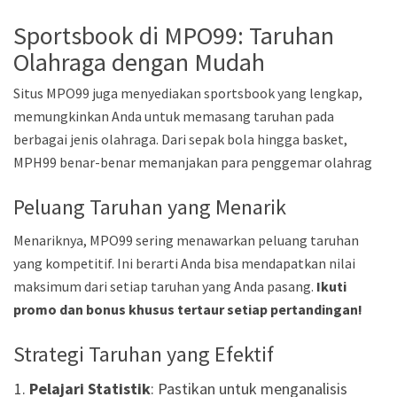
Sportsbook di MPO99: Taruhan
Olahraga dengan Mudah
Situs MPO99 juga menyediakan sportsbook yang lengkap,
memungkinkan Anda untuk memasang taruhan pada
berbagai jenis olahraga. Dari sepak bola hingga basket,
MPH99 benar-benar memanjakan para penggemar olahraga.
Peluang Taruhan yang Menarik
Menariknya, MPO99 sering menawarkan peluang taruhan
yang kompetitif. Ini berarti Anda bisa mendapatkan nilai
maksimum dari setiap taruhan yang Anda pasang.
Ikuti
promo dan bonus khusus tertaur setiap pertandingan!
Strategi Taruhan yang Efektif
Pelajari Statistik
: Pastikan untuk menganalisis