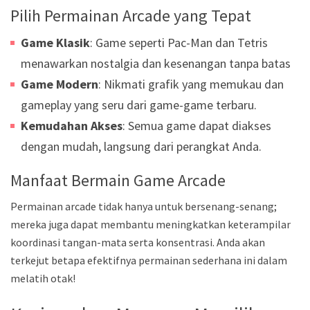
Pilih Permainan Arcade yang Tepat
Game Klasik
: Game seperti Pac-Man dan Tetris
menawarkan nostalgia dan kesenangan tanpa batas.
Game Modern
: Nikmati grafik yang memukau dan
gameplay yang seru dari game-game terbaru.
Kemudahan Akses
: Semua game dapat diakses
dengan mudah, langsung dari perangkat Anda.
Manfaat Bermain Game Arcade
Permainan arcade tidak hanya untuk bersenang-senang;
mereka juga dapat membantu meningkatkan keterampilan
koordinasi tangan-mata serta konsentrasi. Anda akan
terkejut betapa efektifnya permainan sederhana ini dalam
melatih otak!