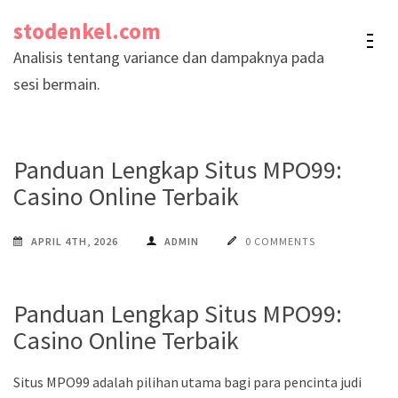
Skip
stodenkel.com
to
Analisis tentang variance dan dampaknya pada
content
sesi bermain.
(Press
Enter)
Panduan Lengkap Situs MPO99:
Casino Online Terbaik
APRIL 4TH, 2026
ADMIN
0 COMMENTS
Panduan Lengkap Situs MPO99:
Casino Online Terbaik
Situs MPO99 adalah pilihan utama bagi para pencinta judi