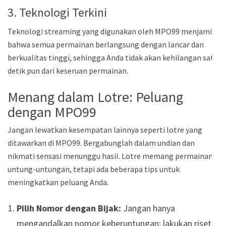
3. Teknologi Terkini
Teknologi streaming yang digunakan oleh MPO99 menjamin
bahwa semua permainan berlangsung dengan lancar dan
berkualitas tinggi, sehingga Anda tidak akan kehilangan satu
detik pun dari keseruan permainan.
Menang dalam Lotre: Peluang
dengan MPO99
Jangan lewatkan kesempatan lainnya seperti lotre yang
ditawarkan di MPO99. Bergabunglah dalam undian dan
nikmati sensasi menunggu hasil. Lotre memang permainan
untung-untungan, tetapi ada beberapa tips untuk
meningkatkan peluang Anda.
Pilih Nomor dengan Bijak:
Jangan hanya
mengandalkan nomor keberuntungan; lakukan riset