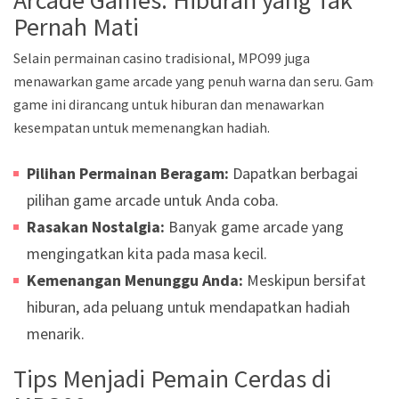
Arcade Games: Hiburan yang Tak
Pernah Mati
Selain permainan casino tradisional, MPO99 juga
menawarkan game arcade yang penuh warna dan seru. Game-
game ini dirancang untuk hiburan dan menawarkan
kesempatan untuk memenangkan hadiah.
Pilihan Permainan Beragam:
Dapatkan berbagai
pilihan game arcade untuk Anda coba.
Rasakan Nostalgia:
Banyak game arcade yang
mengingatkan kita pada masa kecil.
Kemenangan Menunggu Anda:
Meskipun bersifat
hiburan, ada peluang untuk mendapatkan hadiah
menarik.
Tips Menjadi Pemain Cerdas di