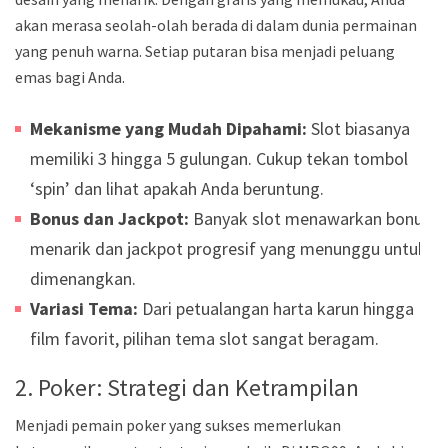
akan merasa seolah-olah berada di dalam dunia permainan
yang penuh warna. Setiap putaran bisa menjadi peluang
emas bagi Anda.
Mekanisme yang Mudah Dipahami:
Slot biasanya
memiliki 3 hingga 5 gulungan. Cukup tekan tombol
‘spin’ dan lihat apakah Anda beruntung.
Bonus dan Jackpot:
Banyak slot menawarkan bonus
menarik dan jackpot progresif yang menunggu untuk
dimenangkan.
Variasi Tema:
Dari petualangan harta karun hingga
film favorit, pilihan tema slot sangat beragam.
2. Poker: Strategi dan Ketrampilan
Menjadi pemain poker yang sukses memerlukan