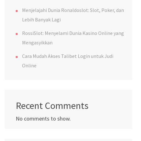
Menjelajahi Dunia Ronaldoslot: Slot, Poker, dan
Lebih Banyak Lagi
RossiSlot: Menyelami Dunia Kasino Online yang
Mengasyikkan
Cara Mudah Akses Talibet Login untuk Judi
Online
Recent Comments
No comments to show.