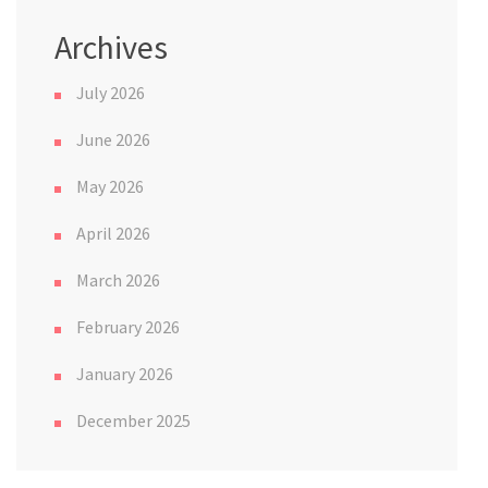
Archives
July 2026
June 2026
May 2026
April 2026
March 2026
February 2026
January 2026
December 2025