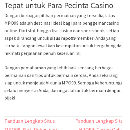
Tepat untuk Para Pecinta Casino
Dengan berbagai pilihan permainan yang tersedia, situs
MPO99 adalah destinasi ideal bagi para penggemar casino
online. Dari slot hingga live casino dan sportsbook, setiap
aspek dirancang untuk
situs mpo99
memberi Anda yang
terbaik. Jangan lewatkan kesempatan untuk bergabung dan
nikmati perjalanan penuh keseruan ini.
Dengan pemahaman yang lebih baik tentang berbagai
permainan dan tips untuk bermain cerdas, Anda sekarang
siap untuk menjelajahi dunia MPO99. Semoga keberuntungan
selalu menyertai Anda, dan ingatlah untuk bermain dengan
bijak!
Post
Panduan Lengkap Situs
Panduan Lengkap Situs
MPO99: Slot, Poker, dan
MPO99: Casino Online