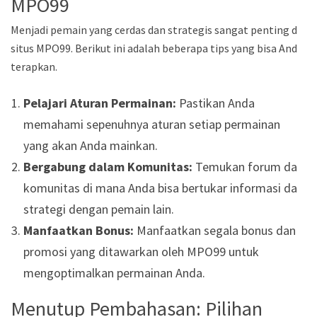
MPO99
Menjadi pemain yang cerdas dan strategis sangat penting di
situs MPO99. Berikut ini adalah beberapa tips yang bisa Anda
terapkan.
Pelajari Aturan Permainan:
Pastikan Anda
memahami sepenuhnya aturan setiap permainan
yang akan Anda mainkan.
Bergabung dalam Komunitas:
Temukan forum dan
komunitas di mana Anda bisa bertukar informasi dan
strategi dengan pemain lain.
Manfaatkan Bonus:
Manfaatkan segala bonus dan
promosi yang ditawarkan oleh MPO99 untuk
mengoptimalkan permainan Anda.
Menutup Pembahasan: Pilihan