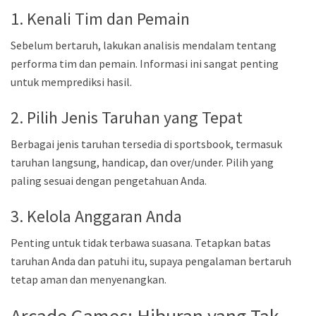
1. Kenali Tim dan Pemain
Sebelum bertaruh, lakukan analisis mendalam tentang
performa tim dan pemain. Informasi ini sangat penting
untuk memprediksi hasil.
2. Pilih Jenis Taruhan yang Tepat
Berbagai jenis taruhan tersedia di sportsbook, termasuk
taruhan langsung, handicap, dan over/under. Pilih yang
paling sesuai dengan pengetahuan Anda.
3. Kelola Anggaran Anda
Penting untuk tidak terbawa suasana. Tetapkan batas
taruhan Anda dan patuhi itu, supaya pengalaman bertaruh
tetap aman dan menyenangkan.