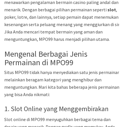
menawarkan pengalaman bermain casino paling andal dan
menarik. Dengan berbagai pilihan permainan seperti
slot
,
poker, lotre, dan lainnya, setiap pemain dapat menemukan
kesenangan serta peluang menang yang menggiurkan di sini.
Jika Anda mencari tempat bermain yang aman dan
menguntungkan, MPO99 harus menjadi pilihan utama.
Mengenal Berbagai Jenis
Permainan di MPO99
Situs MPO99 tidak hanya menyediakan satu jenis permainan,
melainkan beragam kategori yang menghibur dan
menguntungkan. Mari kita bahas beberapa jenis permainan
yang bisa Anda nikmati:
1. Slot Online yang Menggembirakan
Slot online di MPO99 menyuguhkan berbagai tema dan
desain yang menarik. Dengan grafis yang memukau, Anda