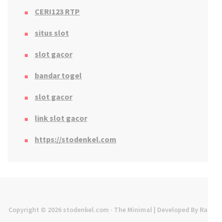
CERI123 RTP
situs slot
slot gacor
bandar togel
slot gacor
link slot gacor
https://stodenkel.com
Copyright © 2026
stodenkel.com
· The Minimal | Developed By
Rara