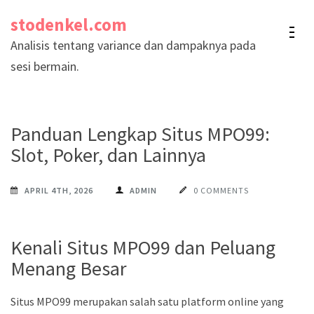
Skip
stodenkel.com
to
Analisis tentang variance dan dampaknya pada
content
sesi bermain.
(Press
Enter)
Panduan Lengkap Situs MPO99:
Slot, Poker, dan Lainnya
APRIL 4TH, 2026
ADMIN
0 COMMENTS
Kenali Situs MPO99 dan Peluang
Menang Besar
Situs MPO99 merupakan salah satu platform online yang